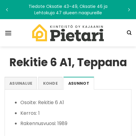
Skip
Tiedote Oksatie 43–49, Oksatie 46 ja
to
Lehtokuja 47 alueen naapureille
content
Rekitie 6 A1, Teppana
ASUINALUE
KOHDE
ASUNNOT
Osoite: Rekitie 6 A1
Kerros: 1
Rakennusvuosi: 1989