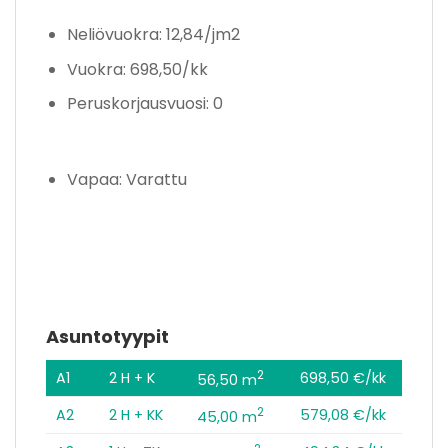
Neliövuokra: 12,84/jm2
Vuokra: 698,50/kk
Peruskorjausvuosi: 0
Vapaa: Varattu
Asuntotyypit
2
A1
2 H + K
698,50 €/kk
56,50 m
2
A2
2 H + KK
579,08 €/kk
45,00 m