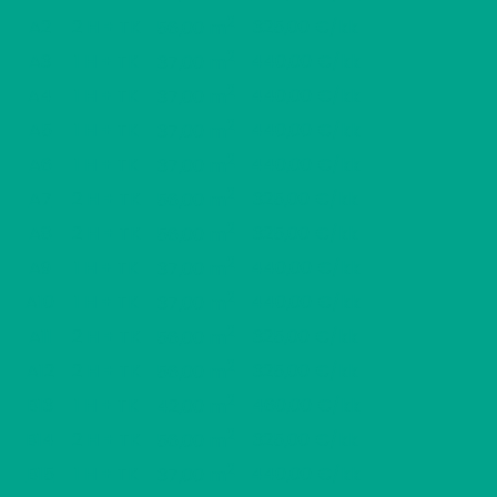
2
A2
2 H + TK
325,00 €/kk
56,00 m
2
A3
1 H + TK
440,00 €/kk
37,00 m
2
A4
1 H + TK
440,00 €/kk
37,00 m
2
A5
1 H + TK
440,00 €/kk
37,00 m
2
A6
1 H + TK
440,00 €/kk
37,00 m
2
A7
2 H + TK
325,00 €/kk
56,00 m
2
A8
2 H + TK
325,00 €/kk
56,00 m
2
A9
1 H + TK
440,00 €/kk
37,00 m
2
A10
1 H + TK
440,00 €/kk
37,00 m
2
A11
2 H + TK
325,00 €/kk
56,00 m
2
A12
2 H + TK
325,00 €/kk
56,00 m
2
B13
1 H + TK
460,00 €/kk
42,00 m
2
B14
2 H + TK
325,00 €/kk
56,00 m
2
B15
1 H + TK
440,00 €/kk
37,00 m