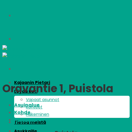
Skip
to
content
Kajaanin Pietari
Oravantie 1, Puistola
Löydä koti
Vapaat asunnot
Asuinalue
Kohteet
Kohde
Hakeminen
Asunnot
Tietoa meistä
Asukkaille