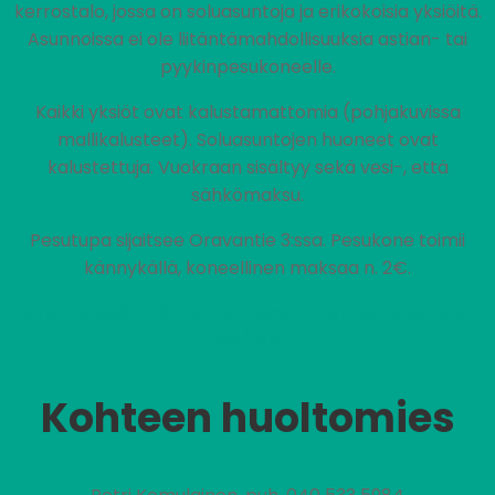
kerrostalo, jossa on soluasuntoja ja erikokoisia yksiöitä.
Asunnoissa ei ole liitäntämahdollisuuksia astian- tai
pyykinpesukoneelle.
Kaikki yksiöt ovat kalustamattomia (pohjakuvissa
mallikalusteet). Soluasuntojen huoneet ovat
kalustettuja. Vuokraan sisältyy sekä vesi-, että
sähkömaksu.
Pesutupa sijaitsee Oravantie 3:ssa. Pesukone toimii
kännykällä, koneellinen maksaa n. 2€.
Vuokra sisältää nettiyhteyden, jonka nopeus on
100/10M.
Kohteen huoltomies