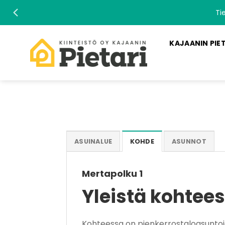
Skip
Ti
to
content
KAJAANIN PIE
ASUINALUE
KOHDE
ASUNNOT
Mertapolku 1
Yleistä kohtee
Kohteessa on pienkerrostaloasuntoja