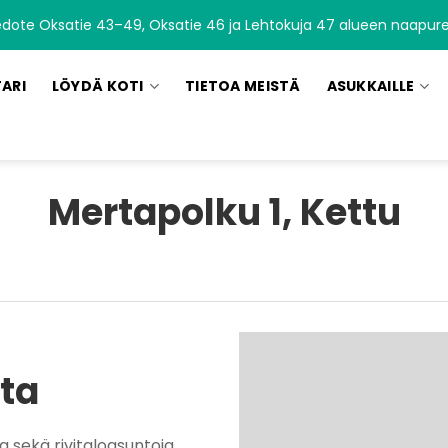
edote Oksatie 43–49, Oksatie 46 ja Lehtokuja 47 alueen naapurei
TARI
LÖYDÄ KOTI
TIETOA MEISTÄ
ASUKKAILLE
Mertapolku 1, Kettu
sta
 sekä rivitaloasuntoja.