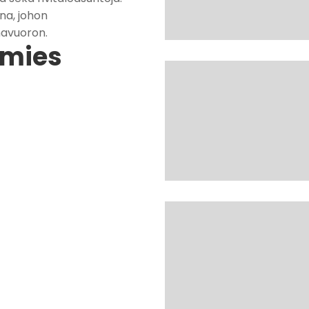
na, johon
unavuoron.
omies