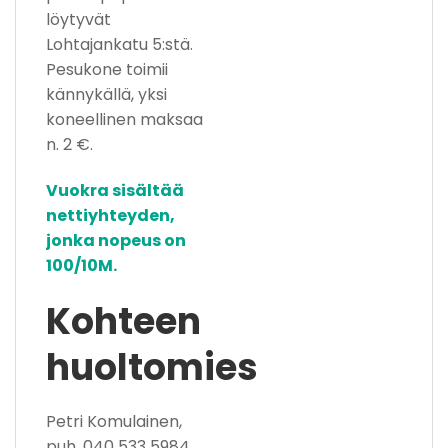
löytyvät
Lohtajankatu 5:stä.
Pesukone toimii
kännykällä, yksi
koneellinen maksaa
n. 2 €.
Vuokra sisältää
nettiyhteyden,
jonka nopeus on
100/10M.
Kohteen
huoltomies
Petri Komulainen,
puh. 040 533 5984