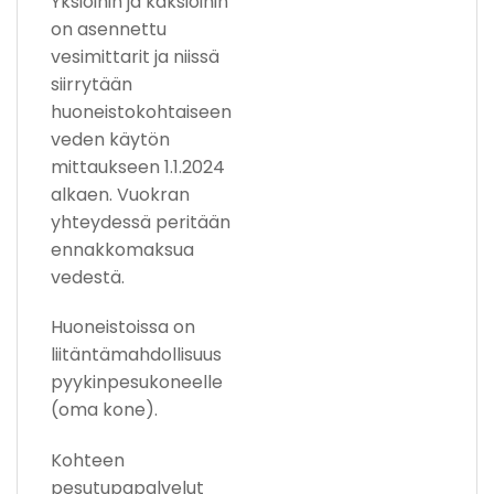
Yksiöihin ja kaksioihin
on asennettu
vesimittarit ja niissä
siirrytään
huoneistokohtaiseen
veden käytön
mittaukseen 1.1.2024
alkaen. Vuokran
yhteydessä peritään
ennakkomaksua
vedestä.
Huoneistoissa on
liitäntämahdollisuus
pyykinpesukoneelle
(oma kone).
Kohteen
pesutupapalvelut