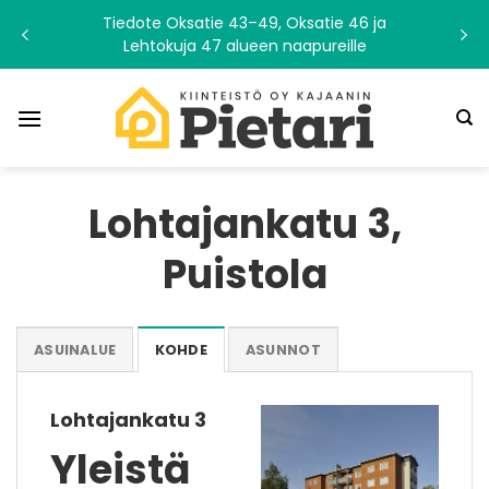
Skip
Tiedote Oksatie 43–49, Oksatie 46 ja
to
Lehtokuja 47 alueen naapureille
content
Lohtajankatu 3,
Puistola
ASUINALUE
KOHDE
ASUNNOT
Lohtajankatu 3
Yleistä