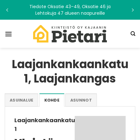
Skip
Tiedote Oksatie 43–49, Oksatie 46 ja
to
Lehtokuja 47 alueen naapureille
content
Laajankankaankatu
1, Laajankangas
ASUINALUE
KOHDE
ASUNNOT
Laajankankaankatu
1