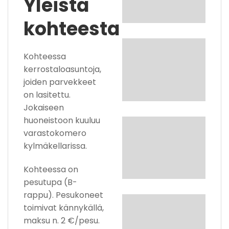
Yleistä
kohteesta
Kohteessa
kerrostaloasuntoja,
joiden parvekkeet
on lasitettu.
Jokaiseen
huoneistoon kuuluu
varastokomero
kylmäkellarissa.
Kohteessa on
pesutupa (B-
rappu). Pesukoneet
toimivat kännykällä,
maksu n. 2 €/pesu.