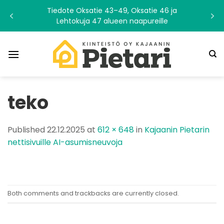
Skip
Tiedote Oksatie 43–49, Oksatie 46 ja
to
Lehtokuja 47 alueen naapureille
content
teko
Published
22.12.2025
at
612 × 648
in
Kajaanin Pietarin
nettisivuille AI-asumisneuvoja
Both comments and trackbacks are currently closed.