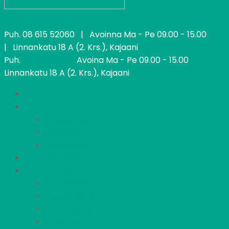
Puh.
08 615 52060
| Avoinna Ma - Pe 09.00 - 15.00
| Linnankatu 18 A (2. Krs.), Kajaani
Puh.
08 615 52060
Avoina Ma - Pe 09.00 - 15.00
Linnankatu 18 A (2. Krs.), Kajaani
Kajaanin Pietari
Löydä koti
Vapaat asunnot
Kohteet
Hakeminen
Tietoa meistä
Asukkaille
Asumisopas
Vastuullisuus
Vikailmoitus
Irtisanominen