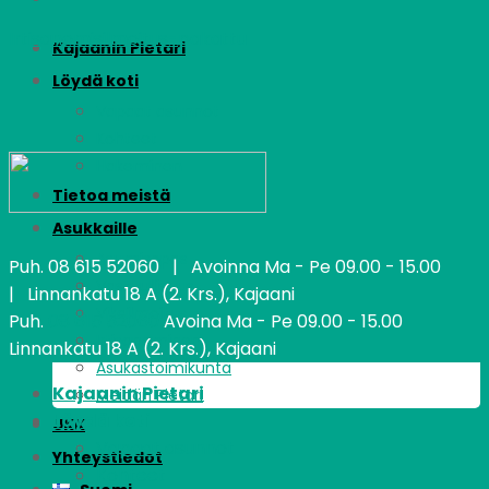
Irtisanomisilmoitus-pakattu
Kajaanin Pietari
Löydä koti
Vapaat asunnot
Kohteet
Hakeminen
Tietoa meistä
Asukkaille
Asumisopas
Puh.
08 615 52060
| Avoinna Ma - Pe 09.00 - 15.00
Vastuullisuus
| Linnankatu 18 A (2. Krs.), Kajaani
Vikailmoitus
Puh.
08 615 52060
Avoina Ma - Pe 09.00 - 15.00
Irtisanominen
Linnankatu 18 A (2. Krs.), Kajaani
Asukastoimikunta
Kajaanin Pietari
Meidän Pietari
Löydä koti
UKK
Vapaat asunnot
Yhteystiedot
Kohteet