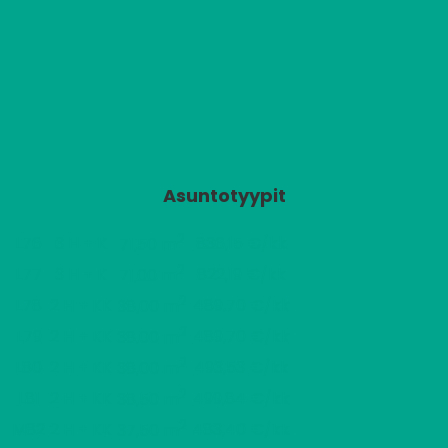
Asuntotyypit
2
L76
3 H + K
836,15 €/kk
71,50 m
2
L77
3 H + K
822,19 €/kk
71,00 m
2
L78
2 H + KK
489,70 €/kk
38,00 m
2
L79
2 H + KK
489,70 €/kk
38,00 m
2
L80
2 H + KK
493,53 €/kk
38,00 m
2
L81
2 H + KK
499,84 €/kk
38,50 m
2
M82
2 H + KK
483,40 €/kk
37,50 m