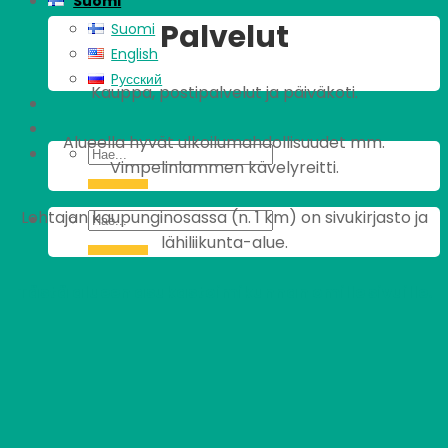
Suomi
Palvelut
Suomi
English
Pусский
Kauppa, postipalvelut ja päiväkoti.
Alueella hyvät ulkoilumahdollisuudet mm.
Vimpelinlammen kävelyreitti.
Lohtajan kaupunginosassa (n. 1 km) on sivukirjasto ja
lähiliikunta-alue.
Tästä alueen asukastoimikunnan omille sivuille.