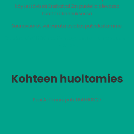
käytettävissä Ensitaival 2:n puolella olevassa
huoltorakennuksessa.
Saunavuorot voi varata asiakaspalvelustamme.
Vuokra sisältää nettiyhteyden, jonka nopeus on
100/10M.
Kohteen huoltomies
Pasi Arffman, puh. 050 603 27