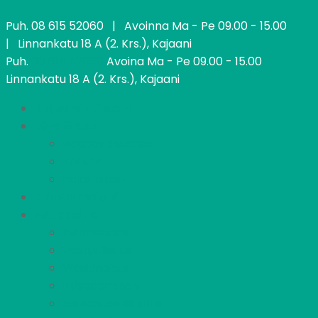
Puh.
08 615 52060
| Avoinna Ma - Pe 09.00 - 15.00
| Linnankatu 18 A (2. Krs.), Kajaani
Puh.
08 615 52060
Avoina Ma - Pe 09.00 - 15.00
Linnankatu 18 A (2. Krs.), Kajaani
Kajaanin Pietari
Löydä koti
Vapaat asunnot
Kohteet
Hakeminen
Tietoa meistä
Asukkaille
Asumisopas
Vastuullisuus
Vikailmoitus
Irtisanominen
Asukastoimikunta