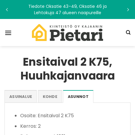
Skip
Tiedote Oksatie 43–49, Oksatie 46 ja
to
Lehtokuja 47 alueen naapureille
content
Ensitaival 2 K75,
Huuhkajanvaara
ASUINALUE
KOHDE
ASUNNOT
Osoite: Ensitaival 2 K75
Kerros: 2