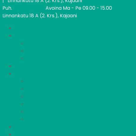
| Linnankatu 18 A (2. Krs.), Kajaani
Puh.
08 615 52060
Avoina Ma - Pe 09.00 - 15.00
Linnankatu 18 A (2. Krs.), Kajaani
Kajaanin Pietari
Löydä koti
Vapaat asunnot
Kohteet
Hakeminen
Tietoa meistä
Asukkaille
Asumisopas
Vastuullisuus
Vikailmoitus
Irtisanominen
Asukastoimikunta
Meidän Pietari
UKK
Yhteystiedot