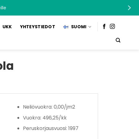
lle
UKK
YHTEYSTIEDOT
SUOMI
ola
Neliövuokra: 0,00/jm2
Vuokra: 496,25/kk
Peruskorjausvuosi: 1997