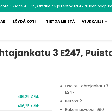
edote Oksatie 43–49, Oksatie 46 ja Lehtokuja 47 alueen naapurei
TARI
LÖYDÄ KOTI
TIETOA MEISTÄ
ASUKKAILLE
htajankatu 3 E247, Puist
Osoite: Lohtajankatu 3
E247
2
496,25 €/kk
Kerros: 2
2
496,25 €/kk
Rakennusvuosi: 1980