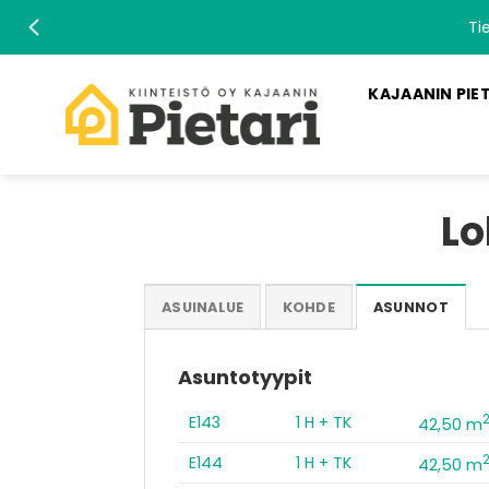
Skip
Ti
to
content
KAJAANIN PIE
Lo
ASUINALUE
KOHDE
ASUNNOT
Asuntotyypit
E143
1 H + TK
42,50 m
E144
1 H + TK
42,50 m