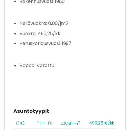
Rakennusvuosi: 1980
Neliövuokra: 0,00/jm2
Vuokra: 496,25/kk
Peruskorjausvuosi: 1997
Vapaa: Varattu
Asuntotyypit
2
E143
1 H + TK
496,25 €/kk
42,50 m