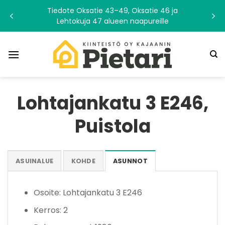
Skip
Tiedote Oksatie 43–49, Oksatie 46 ja
to
Lehtokuja 47 alueen naapureille
content
Lohtajankatu 3 E246,
Puistola
ASUINALUE
KOHDE
ASUNNOT
Osoite: Lohtajankatu 3 E246
Kerros: 2