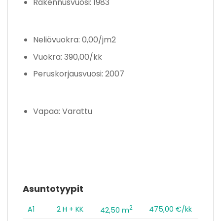
Rakennusvuosi: 1983
Neliövuokra: 0,00/jm2
Vuokra: 390,00/kk
Peruskorjausvuosi: 2007
Vapaa: Varattu
Asuntotyypit
2
A1
2 H + KK
475,00 €/kk
42,50 m