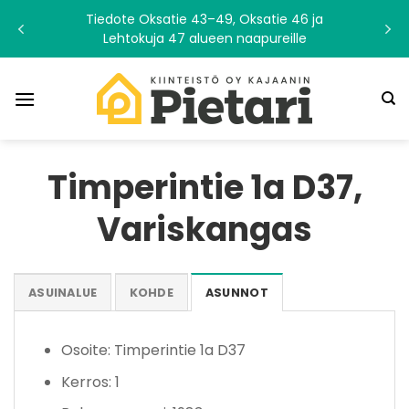
Skip
Tiedote Oksatie 43–49, Oksatie 46 ja
to
Lehtokuja 47 alueen naapureille
content
Timperintie 1a D37,
Variskangas
ASUINALUE
KOHDE
ASUNNOT
Osoite: Timperintie 1a D37
Kerros: 1