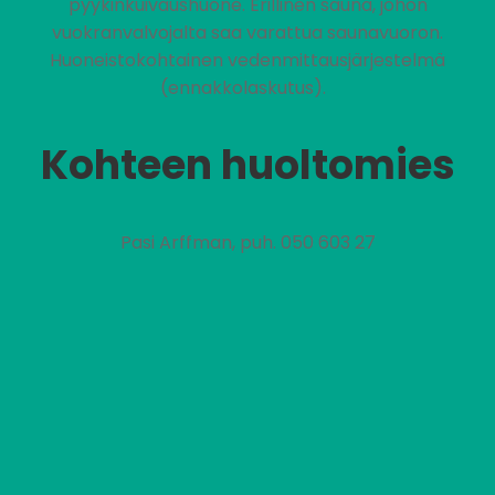
pyykinkuivaushuone. Erillinen sauna, johon
vuokranvalvojalta saa varattua saunavuoron.
Huoneistokohtainen vedenmittausjärjestelmä
(ennakkolaskutus).
Kohteen huoltomies
Pasi Arffman, puh. 050 603 27