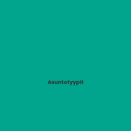
Asuntotyypit
2
A1
2 H + K
639,79 €/kk
55,00 m
2
A2
1 H + TK
439,19 €/kk
35,00 m
2
A3
2 H + KK
556,70 €/kk
46,00 m
2
A4
2 H + K
646,92 €/kk
55,00 m