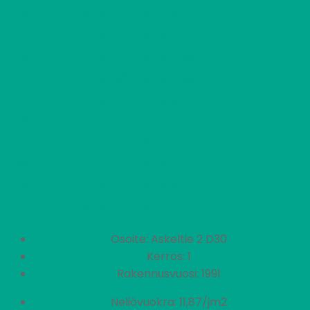
2
C21
3 H + K
781,05 €/kk
70,00 m
2
C22
1 H + TK
521,09 €/kk
43,00 m
2
C23
1 H + TK
521,09 €/kk
43,00 m
2
C24
1 H + TK
521,09 €/kk
43,00 m
2
C25
3 H + K
781,05 €/kk
70,00 m
2
D26
3 H + K
781,05 €/kk
70,00 m
2
D27
1 H + TK
521,09 €/kk
43,00 m
2
D28
1 H + TK
521,09 €/kk
43,00 m
2
D29
1 H + TK
521,09 €/kk
43,00 m
2
D30
3 H + K
781,05 €/kk
70,00 m
Osoite: Askeltie 2 D30
Kerros: 1
Rakennusvuosi: 1991
Neliövuokra: 11,87/jm2