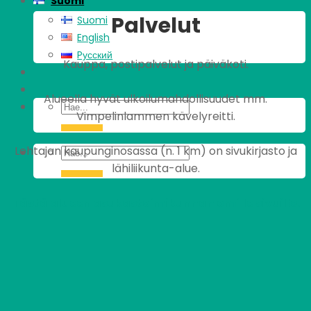
Suomi
Palvelut
Suomi
English
Pусский
Kauppa, postipalvelut ja päiväkoti.
Alueella hyvät ulkoilumahdollisuudet mm.
Vimpelinlammen kävelyreitti.
Lohtajan kaupunginosassa (n. 1 km) on sivukirjasto ja
lähiliikunta-alue.
Tästä alueen asukastoimikunnan omille sivuille.