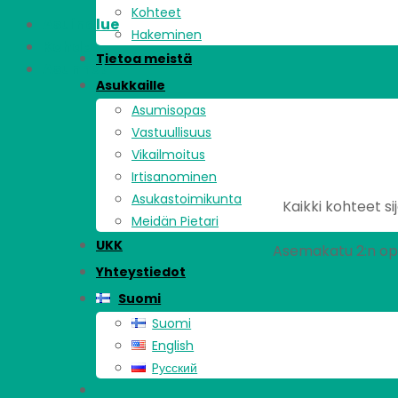
Kohteet
Asuinalue
Hakeminen
Kohde
Tietoa meistä
Asunnot
Asukkaille
Asumisopas
Vastuullisuus
Vikailmoitus
Irtisanominen
Asukastoimikunta
Kaikki kohteet si
Meidän Pietari
UKK
Asemakatu 2:n opi
Yhteystiedot
Suomi
Suomi
English
Pусский