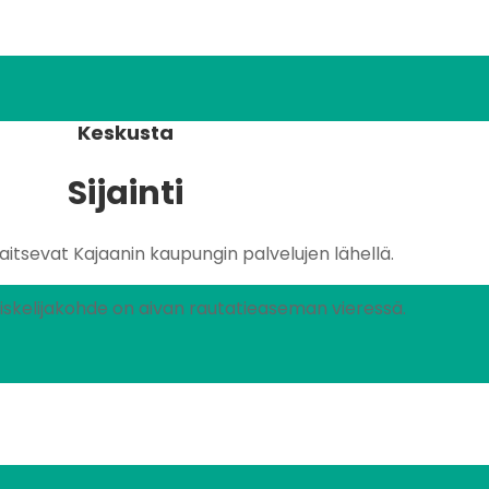
Keskusta
Sijainti
jaitsevat Kajaanin kaupungin palvelujen lähellä.
skelijakohde on aivan rautatieaseman vieressä.