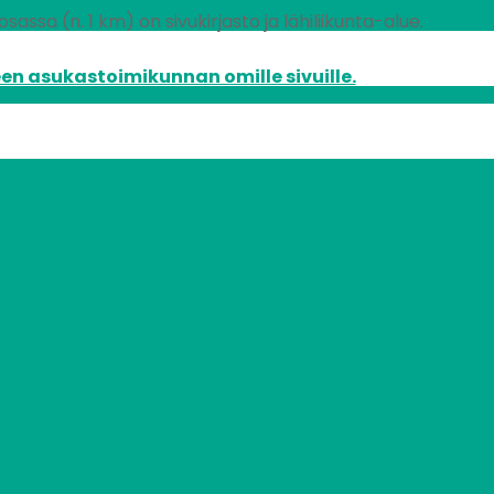
assa (n. 1 km) on sivukirjasto ja lähiliikunta-alue.
en asukastoimikunnan omille sivuille.