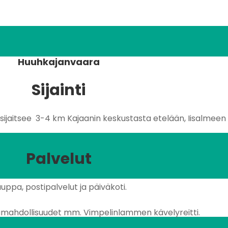
Huuhkajanvaara
Sijainti
jaitsee 3-4 km Kajaanin keskustasta etelään, Iisalmeen 
Palvelut
uppa, postipalvelut ja päiväkoti.
lumahdollisuudet mm. Vimpelinlammen kävelyreitti.