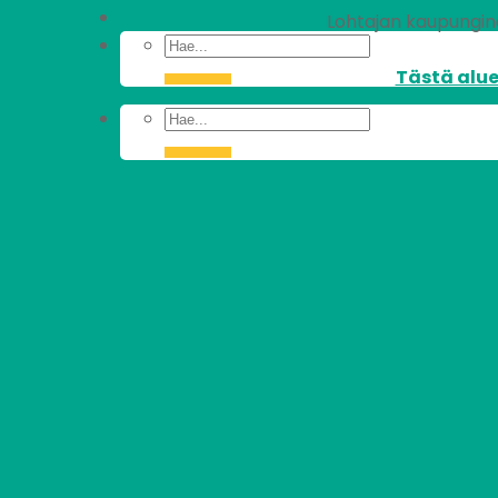
Lohtajan kaupunginos
Tästä alue