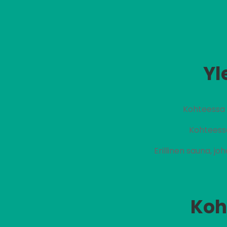
Yl
Kohteessa 
Kohteessa
Erillinen sauna, j
Koh