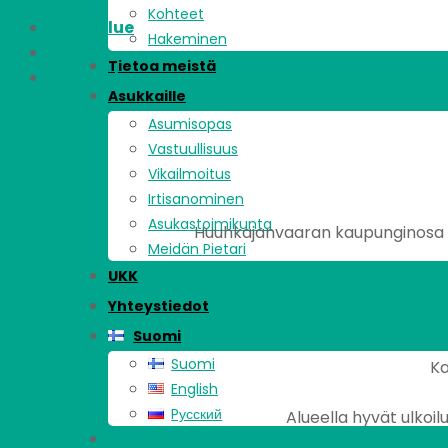
Kohteet
Asuinalue
Hakeminen
Kohde
Tietoa meistä
Asunnot
Asukkaille
Asumisopas
Vastuullisuus
Vikailmoitus
Irtisanominen
Asukastoimikunta
Huuhkajanvaaran kaupunginosa si
Meidän Pietari
UKK
Yhteystiedot
Suomi
Suomi
Ka
English
Pусский
Alueella hyvät ulkoi