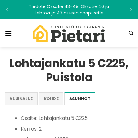
Skip
Tiedote Oksatie 43–49, Oksatie 46 ja
to
Lehtokuja 47 alueen naapureille
content
Lohtajankatu 5 C225,
Puistola
ASUINALUE
KOHDE
ASUNNOT
Osoite: Lohtajankatu 5 C225
Kerros: 2