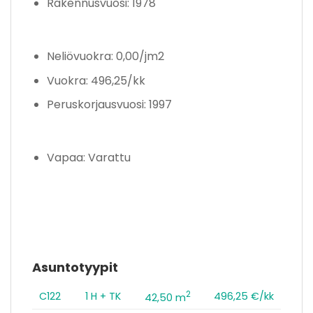
Rakennusvuosi: 1978
Neliövuokra: 0,00/jm2
Vuokra: 496,25/kk
Peruskorjausvuosi: 1997
Vapaa: Varattu
Asuntotyypit
2
C122
1 H + TK
496,25 €/kk
42,50 m