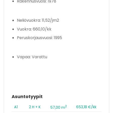
Rakennusvuosi: 1978
Neliövuokra: 11,52/jm2
Vuokra: 660,10/kk
Peruskorjausvuosi: 1995
Vapaa: Varattu
Asuntotyypit
2
A1
2 H + K
653,18 €/kk
57,00 m