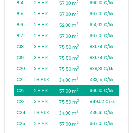
2
B14
2 H + K
660,10 €/kk
57,00 m
2
B15
2 H + K
667,01 €/kk
57,00 m
2
B16
2 H + K
614,02 €/kk
52,00 m
2
B17
2 H + K
667,01 €/kk
57,00 m
2
C18
3 H + K
831,74 €/kk
75,50 m
2
C19
3 H + K
831,74 €/kk
75,50 m
2
C20
3 H + K
839,81 €/kk
75,50 m
2
C21
1 H + KK
433,15 €/kk
34,00 m
2
C22
2 H + K
660,10 €/kk
57,00 m
2
C23
3 H + K
849,02 €/kk
75,50 m
2
C24
1 H + KK
436,61 €/kk
34,00 m
2
C25
2 H + K
667,01 €/kk
57,00 m