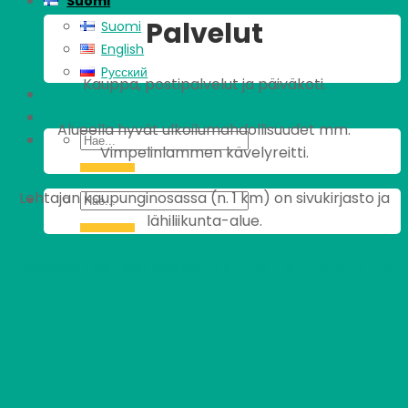
Suomi
Palvelut
Suomi
English
Pусский
Kauppa, postipalvelut ja päiväkoti.
Alueella hyvät ulkoilumahdollisuudet mm.
Vimpelinlammen kävelyreitti.
Lohtajan kaupunginosassa (n. 1 km) on sivukirjasto ja
lähiliikunta-alue.
Tästä alueen asukastoimikunnan omille sivuille.