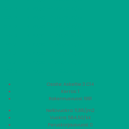
48,50 m
2
C12
2 H + K
584,50 €/kk
48,50 m
2
C13
2 H + K
585,68 €/kk
48,50 m
2
C14
2 H + K
584,50 €/kk
48,50 m
2
D15
3 H + K
718,74 €/kk
62,00 m
2
D16
2 H + KK
565,49 €/kk
47,00 m
2
D17
2 H + KK
565,49 €/kk
47,00 m
2
D19
2 H + KK
565,49 €/kk
47,00 m
2
D20
3 H + K
719,93 €/kk
62,00 m
Osoite: Askeltie 3 C14
Kerros: 1
Rakennusvuosi: 1991
Neliövuokra: 11,88/jm2
Vuokra: 584,50/kk
Peruskorjausvuosi: 0