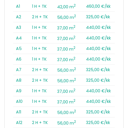
2
A1
1 H + TK
460,00 €/kk
42,00 m
2
A2
2 H + TK
325,00 €/kk
56,00 m
2
A3
1 H + TK
440,00 €/kk
37,00 m
2
A4
1 H + TK
440,00 €/kk
37,00 m
2
A5
1 H + TK
440,00 €/kk
37,00 m
2
A6
1 H + TK
440,00 €/kk
37,00 m
2
A7
2 H + TK
325,00 €/kk
56,00 m
2
A8
2 H + TK
325,00 €/kk
56,00 m
2
A9
1 H + TK
440,00 €/kk
37,00 m
2
A10
1 H + TK
440,00 €/kk
37,00 m
2
A11
2 H + TK
325,00 €/kk
56,00 m
2
A12
2 H + TK
325,00 €/kk
56,00 m