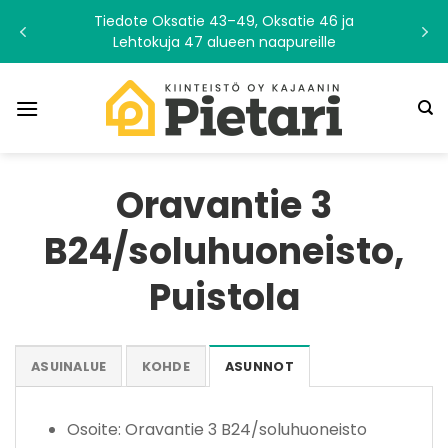
Skip
Tiedote Oksatie 43–49, Oksatie 46 ja
to
Lehtokuja 47 alueen naapureille
content
Oravantie 3
B24/soluhuoneisto,
Puistola
ASUINALUE
KOHDE
ASUNNOT
Osoite: Oravantie 3 B24/soluhuoneisto