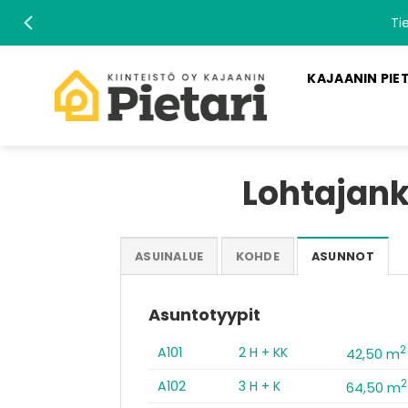
Skip
Ti
to
content
KAJAANIN PIE
Lohtajank
ASUINALUE
KOHDE
ASUNNOT
Asuntotyypit
2
A101
2 H + KK
42,50 m
2
A102
3 H + K
64,50 m