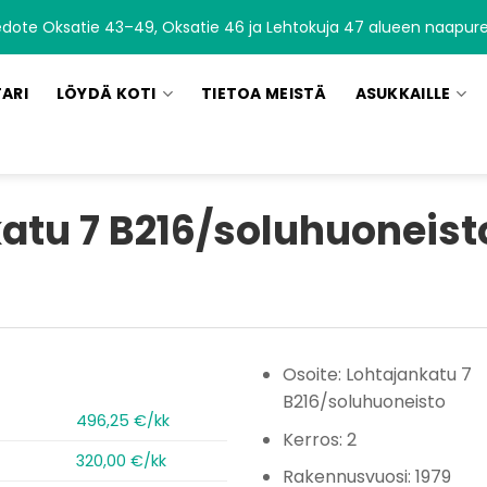
edote Oksatie 43–49, Oksatie 46 ja Lehtokuja 47 alueen naapurei
TARI
LÖYDÄ KOTI
TIETOA MEISTÄ
ASUKKAILLE
atu 7 B216/soluhuoneisto
Osoite: Lohtajankatu 7
B216/soluhuoneisto
496,25 €/kk
Kerros: 2
320,00 €/kk
Rakennusvuosi: 1979