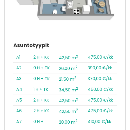
Asuntotyypit
2
A1
2 H + KK
475,00 €/kk
42,50 m
2
A2
0 H + TK
390,00 €/kk
26,00 m
2
A3
0 H + TK
370,00 €/kk
21,50 m
2
A4
1 H + TK
450,00 €/kk
34,50 m
2
A5
2 H + KK
475,00 €/kk
42,50 m
2
A6
2 H + KK
475,00 €/kk
42,50 m
2
A7
0 H +
410,00 €/kk
28,00 m