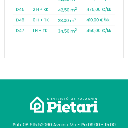
2
D45
2 H + KK
475,00 €/kk
42,50 m
2
D46
0 H + TK
410,00 €/kk
28,00 m
2
D47
1 H + TK
450,00 €/kk
34,50 m
tomo
Puh.
08 615 52060
Avoina Ma - Pe 09.00 - 15.00