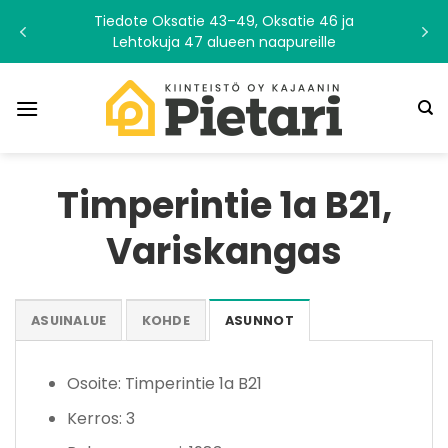
Skip
Tiedote Oksatie 43–49, Oksatie 46 ja
to
Lehtokuja 47 alueen naapureille
content
Timperintie 1a B21,
Variskangas
ASUINALUE
KOHDE
ASUNNOT
Osoite: Timperintie 1a B21
Kerros: 3