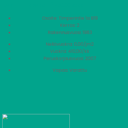
2
D47
1 H + TK
450,00 €/kk
34,50 m
Osoite: Timperintie 1a B19
Kerros: 2
Rakennusvuosi: 1983
Neliövuokra: 0,00/jm2
Vuokra: 410,00/kk
Peruskorjausvuosi: 2007
Vapaa: Varattu