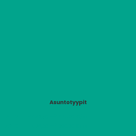
Asuntotyypit
2
A1
2 H + KK
475,00 €/kk
42,50 m
2
A2
0 H + TK
390,00 €/kk
26,00 m
2
A3
0 H + TK
370,00 €/kk
21,50 m