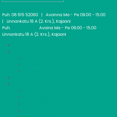
Puh.
08 615 52060
| Avoinna Ma - Pe 09.00 - 15.00
| Linnankatu 18 A (2. Krs.), Kajaani
Puh.
08 615 52060
Avoina Ma - Pe 09.00 - 15.00
Linnankatu 18 A (2. Krs.), Kajaani
Kajaanin Pietari
Löydä koti
Vapaat asunnot
Kohteet
Hakeminen
Tietoa meistä
Asukkaille
Asumisopas
Vastuullisuus
Vikailmoitus
Irtisanominen
Asukastoimikunta