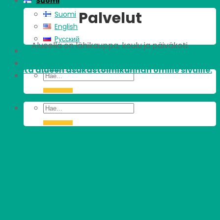
Suomi
Palvelut
Suomi
English
Pусский
Alueella on lähikauppa, koulu ja päiväkoti.
Tästä alueen asukastoimikunnan omille sivuille.