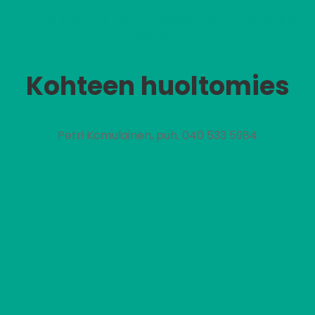
Vuokra sisältää nettiyhteyden, jonka nopeus on
100/10M.
Kohteen huoltomies
Petri Komulainen, puh. 040 533 5984