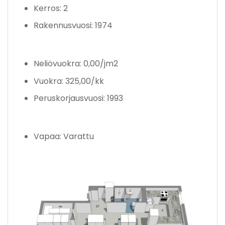
Kerros: 2
Rakennusvuosi: 1974
Neliövuokra: 0,00/jm2
Vuokra: 325,00/kk
Peruskorjausvuosi: 1993
Vapaa: Varattu