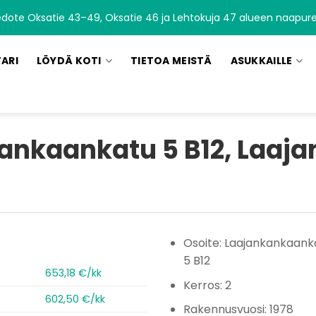
edote Oksatie 43–49, Oksatie 46 ja Lehtokuja 47 alueen naapurei
TARI
LÖYDÄ KOTI
TIETOA MEISTÄ
ASUKKAILLE
ankaankatu 5 B12, Laaj
Osoite: Laajankankaank
5 B12
653,18 €/kk
Kerros: 2
602,50 €/kk
Rakennusvuosi: 1978