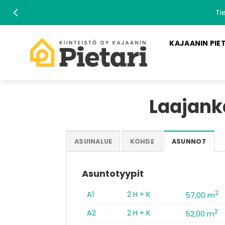
Skip
Ti
to
content
KAJAANIN PIE
Laajank
ASUINALUE
KOHDE
ASUNNOT
Asuntotyypit
2
A1
2 H + K
57,00 m
2
A2
2 H + K
52,00 m