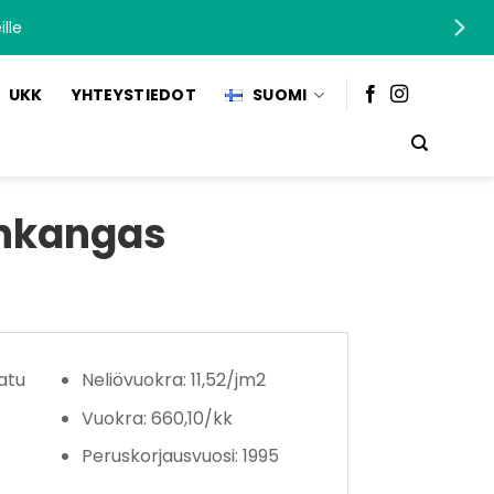
lle
UKK
YHTEYSTIEDOT
SUOMI
ankangas
atu
Neliövuokra: 11,52/jm2
Vuokra: 660,10/kk
Peruskorjausvuosi: 1995