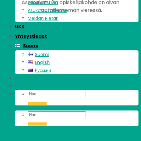
Asemakatu 2:n opiskelijakohde on aivan
Irtisanominen
rautatieaseman vieressä.
Asukastoimikunta
Meidän Pietari
UKK
Yhteystiedot
Suomi
Suomi
English
Pусский