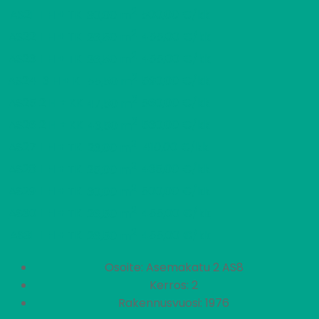
2
AS21
1 H + TK
500,00 €/kk
30,00 m
2
AS22
1 H + TK
455,00 €/kk
26,50 m
2
AS23
1 H + TK
455,00 €/kk
26,50 m
2
AS24
3 H + K
590,00 €/kk
55,50 m
2
AS25
2 H + KK
560,00 €/kk
47,50 m
2
AS26
2 H + KK
530,00 €/kk
43,50 m
2
AS27
1 H + TK
410,00 €/kk
23,00 m
2
AS28
1 H + TK
435,00 €/kk
25,00 m
2
AS29
1 H + TK
500,00 €/kk
30,00 m
2
AS30
1 H + TK
455,00 €/kk
26,50 m
2
AS31
1 H + TK
455,00 €/kk
26,50 m
Osoite: Asemakatu 2 AS8
Kerros: 2
Rakennusvuosi: 1976