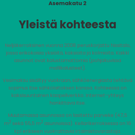
Asemakatu 2
Yleistä kohteesta
Neljäkerroksinen vuonna 2008 peruskorjattu hissitalo,
jossa erikokoisia yksiöitä, kaksioita ja kolmioita. Kaikki
asunnot ovat kalustamattomia (pohjakuvissa
mallikalusteet).
Vesimaksu sisältyy vuokraan, sähköenergiasta tehtävä
sopimus itse sähkölaitoksen kanssa. Kohteessa on
kaksisuuntainen kaapeliverkko. Internet-yhteys
hankittava itse.
Muutamassa asunnossa on lasitettu parveke (47,5
2
2
m
sekä 55,5 m
asunnoissa). Kellarikerroksessa on 16
kpl erikseen vuokrattavia irtaimistovarastoja.