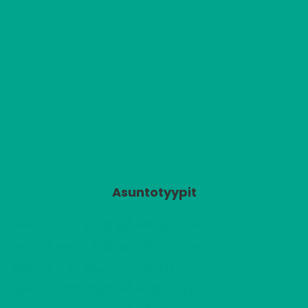
Asuntotyypit
2
AS1
3 H + K
590,00 €/kk
55,50 m
2
AS2
2 H +
560,00 €/kk
47,50 m
2
AS3
2 H + KK
530,00 €/kk
43,50 m
2
AS4
1 H + KK
410,00 €/kk
23,00 m
2