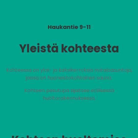
Haukantie 9-11
Yleistä kohteesta
Kohteessa on yksi- ja kaksikerroksia rivitaloasuntoja,
joissa on huoneistokohtainen sauna.
Kohteen pesutupa sijaitsee erillisessä
huoltorakennuksessa.
Vuokra sisältää nettiyhteyden, jonka nopeus on
100/10M.