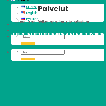
Suomi
Palvelut
Suomi
English
Pусский
Alueella on lähikauppa, koulu ja päiväkoti.
Tästä alueen asukastoimikunnan omille sivuille.