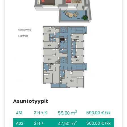
Asuntotyypit
2
AS1
3 H + K
590,00 €/kk
55,50 m
2
AS2
2 H +
560,00 €/kk
47,50 m