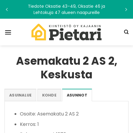
Skip
Tiedote Oksatie 43–49, Oksatie 46 ja
to
Lehtokuja 47 alueen naapureille
content
Asemakatu 2 AS 2,
Keskusta
ASUINALUE
KOHDE
ASUNNOT
Osoite: Asemakatu 2 AS 2
Kerros: 1