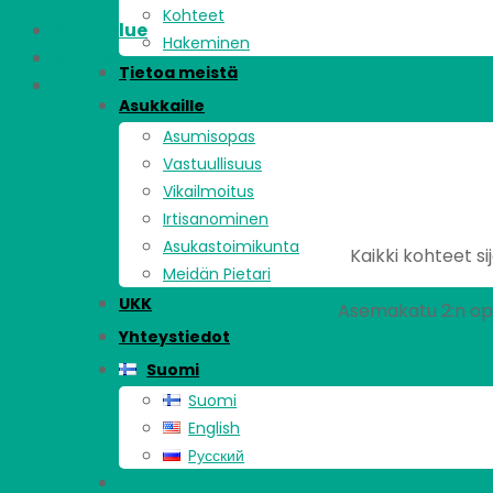
Kohteet
Asuinalue
Hakeminen
Kohde
Tietoa meistä
Asunnot
Asukkaille
Asumisopas
Vastuullisuus
Vikailmoitus
Irtisanominen
Asukastoimikunta
Kaikki kohteet si
Meidän Pietari
UKK
Asemakatu 2:n opi
Yhteystiedot
Suomi
Suomi
English
Pусский