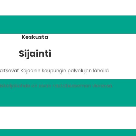
Keskusta
Sijainti
jaitsevat Kajaanin kaupungin palvelujen lähellä.
skelijakohde on aivan rautatieaseman vieressä.