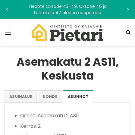
Skip
Tiedote Oksatie 43–49, Oksatie 46 ja
to
Lehtokuja 47 alueen naapureille
content
Asemakatu 2 AS11,
Keskusta
ASUINALUE
KOHDE
ASUNNOT
Osoite: Asemakatu 2 AS11
Kerros: 2