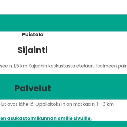
Puistola
Sijainti
see n. 1,5 km Kajaanin keskustasta etelään, Iisalmeen päin
Palvelut
ut ovat lähellä. Oppilaitoksiin on matkaa n. 1 - 3 km.
en asukastoimikunnan omille sivuille.