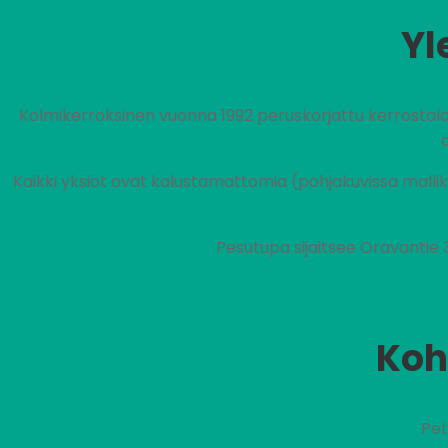
Yl
Kolmikerroksinen vuonna 1992 peruskorjattu kerrostalo, j
Kaikki yksiöt ovat kalustamattomia (pohjakuvissa mallik
Pesutupa sijaitsee Oravantie 
Vuokra sisältä
Koh
Pet