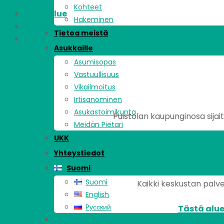
Kohteet
Asuinalue
Hakeminen
Kohde
Tietoa meistä
Asunnot
Asukkaille
Asumisopas
Vastuullisuus
Vikailmoitus
Irtisanominen
Asukastoimikunta
Puistolan kaupunginosa sijait
Meidän Pietari
UKK
Yhteystiedot
Suomi
Suomi
Kaikki keskustan palvel
English
Pусский
Tästä alue