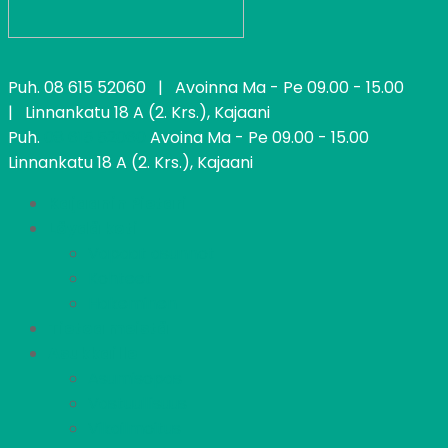
Puh.
08 615 52060
| Avoinna Ma - Pe 09.00 - 15.00
| Linnankatu 18 A (2. Krs.), Kajaani
Puh.
08 615 52060
Avoina Ma - Pe 09.00 - 15.00
Linnankatu 18 A (2. Krs.), Kajaani
Kajaanin Pietari
Löydä koti
Vapaat asunnot
Kohteet
Hakeminen
Tietoa meistä
Asukkaille
Asumisopas
Vastuullisuus
Vikailmoitus