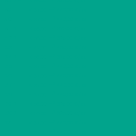
A8
2 H + TK
325,00 €/kk
56,00 m
2
A9
1 H + TK
440,00 €/kk
37,00 m
2
A10
1 H + TK
440,00 €/kk
37,00 m
2
A11
2 H + TK
325,00 €/kk
56,00 m
2
A12
2 H + TK
325,00 €/kk
56,00 m
2
B13
1 H + TK
460,00 €/kk
42,00 m
2
B14
2 H + TK
325,00 €/kk
56,00 m
2
B15
1 H + TK
440,00 €/kk
37,00 m
2
B16
1 H + TK
440,00 €/kk
37,00 m
2
B17
1 H + TK
440,00 €/kk
37,00 m
2
B18
1 H + TK
440,00 €/kk
37,00 m
2
B19
2 H + TK
325,00 €/kk
56,00 m
2
B20
2 H + TK
325,00 €/kk
56,00 m
2
B21
1 H + TK
440,00 €/kk
37,00 m
2
B22
1 H + TK
440,00 €/kk
37,00 m