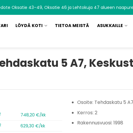
edote Oksatie 43–49, Oksatie 46 ja Lehtokuja 47 alueen naapurei
TARI
LÖYDÄ KOTI
TIETOA MEISTÄ
ASUKKAILLE
ehdaskatu 5 A7, Keskus
Osoite: Tehdaskatu 5 A
Kerros: 2
2
748,20 €/kk
Rakennusvuosi: 1998
2
629,30 €/kk