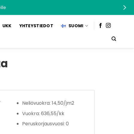
lle
UKK
YHTEYSTIEDOT
SUOMI
ta
7
Neliövuokra: 14,50/jm2
Vuokra: 636,55/kk
Peruskorjausvuosi: 0