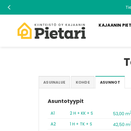
Skip
Ti
to
content
KAJAANIN PIE
T
ASUINALUE
KOHDE
ASUNNOT
Asuntotyypit
A1
2 H + KK + S
53,00 m
A2
1 H + TK + S
42,50 m