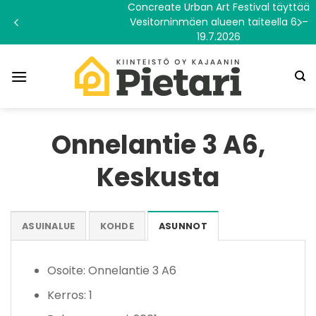
Skip
Concreate Urban Art Festival täyttää
Vesitorninmäen alueen taiteella 6. –
to
19.7.2026
content
Onnelantie 3 A6,
Keskusta
ASUINALUE
KOHDE
ASUNNOT
Osoite: Onnelantie 3 A6
Kerros: 1