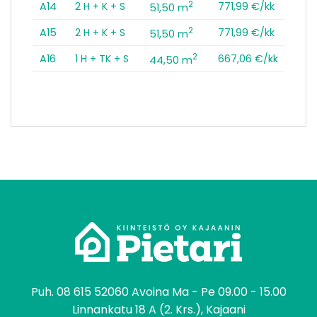
2
A14
2 H + K + S
771,99 €/kk
51,50 m
2
A15
2 H + K + S
771,99 €/kk
51,50 m
2
A16
1 H + TK + S
667,06 €/kk
44,50 m
tomo
Puh.
08 615 52060
Avoina Ma - Pe 09.00 - 15.00
Linnankatu 18 A (2. Krs.), Kajaani