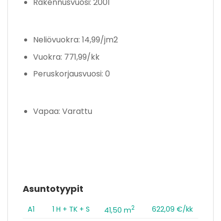
Rakennusvuosi: 2001
Neliövuokra: 14,99/jm2
Vuokra: 771,99/kk
Peruskorjausvuosi: 0
Vapaa: Varattu
Asuntotyypit
2
A1
1 H + TK + S
622,09 €/kk
41,50 m