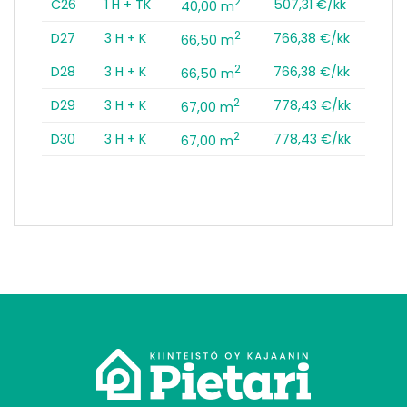
2
C26
1 H + TK
507,31 €/kk
40,00 m
2
D27
3 H + K
766,38 €/kk
66,50 m
2
D28
3 H + K
766,38 €/kk
66,50 m
2
D29
3 H + K
778,43 €/kk
67,00 m
2
D30
3 H + K
778,43 €/kk
67,00 m
tomo