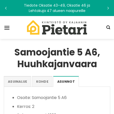
Skip
Tiedote Oksatie 43–49, Oksatie 46 ja
to
Lehtokuja 47 alueen naapureille
content
Samoojantie 5 A6,
Huuhkajanvaara
ASUINALUE
KOHDE
ASUNNOT
Osoite: Samoojantie 5 A6
Kerros: 2