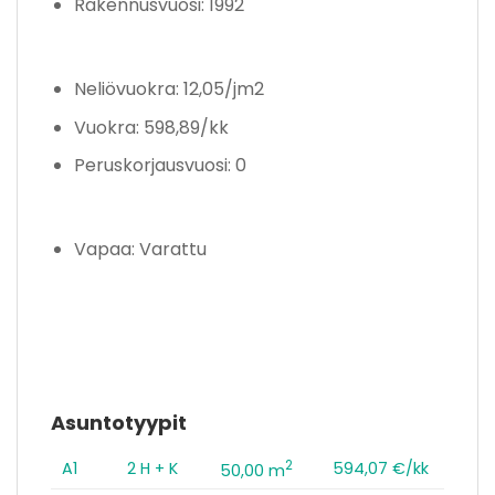
Rakennusvuosi: 1992
Neliövuokra: 12,05/jm2
Vuokra: 598,89/kk
Peruskorjausvuosi: 0
Vapaa: Varattu
Asuntotyypit
2
A1
2 H + K
594,07 €/kk
50,00 m