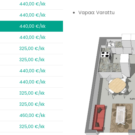
440,00 €/kk
Vapaa: Varattu
440,00 €/kk
440,00 €/kk
440,00 €/kk
325,00 €/kk
325,00 €/kk
440,00 €/kk
440,00 €/kk
325,00 €/kk
325,00 €/kk
460,00 €/kk
325,00 €/kk