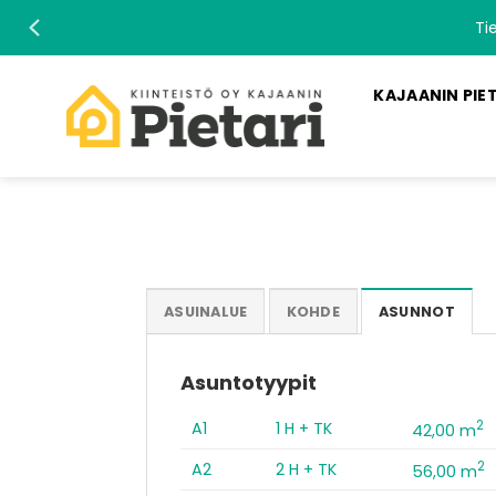
Skip
Ti
to
content
KAJAANIN PIE
ASUINALUE
KOHDE
ASUNNOT
Asuntotyypit
2
A1
1 H + TK
42,00 m
2
A2
2 H + TK
56,00 m