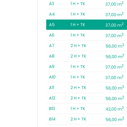
2
A3
1 H + TK
37,00 m
2
A4
1 H + TK
37,00 m
2
A5
1 H + TK
37,00 m
2
A6
1 H + TK
37,00 m
2
A7
2 H + TK
56,00 m
2
A8
2 H + TK
56,00 m
2
A9
1 H + TK
37,00 m
2
A10
1 H + TK
37,00 m
2
A11
2 H + TK
56,00 m
2
A12
2 H + TK
56,00 m
2
B13
1 H + TK
42,00 m
2
B14
2 H + TK
56,00 m