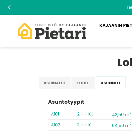
Skip
Ti
to
content
KAJAANIN PIE
Lo
ASUINALUE
KOHDE
ASUNNOT
Asuntotyypit
2
A101
2 H + KK
42,50 m
2
A102
3 H + K
64,50 m