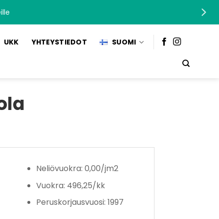
lle
UKK
YHTEYSTIEDOT
SUOMI
ola
Neliövuokra: 0,00/jm2
Vuokra: 496,25/kk
Peruskorjausvuosi: 1997