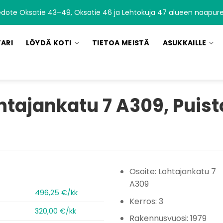
edote Oksatie 43–49, Oksatie 46 ja Lehtokuja 47 alueen naapurei
TARI
LÖYDÄ KOTI
TIETOA MEISTÄ
ASUKKAILLE
htajankatu 7 A309, Puist
Osoite: Lohtajankatu 7
A309
496,25 €/kk
Kerros: 3
320,00 €/kk
Rakennusvuosi: 1979