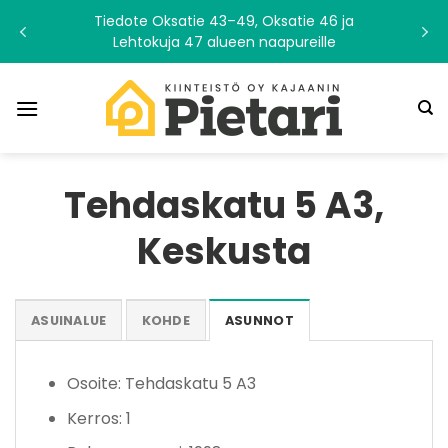
Skip
Tiedote Oksatie 43–49, Oksatie 46 ja
to
Lehtokuja 47 alueen naapureille
content
Tehdaskatu 5 A3,
Keskusta
ASUINALUE
KOHDE
ASUNNOT
Osoite: Tehdaskatu 5 A3
Kerros: 1