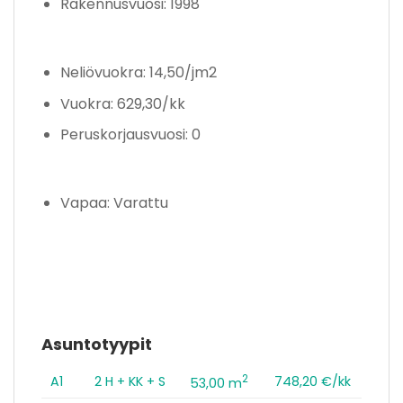
Rakennusvuosi: 1998
Neliövuokra: 14,50/jm2
Vuokra: 629,30/kk
Peruskorjausvuosi: 0
Vapaa: Varattu
Asuntotyypit
2
A1
2 H + KK + S
748,20 €/kk
53,00 m