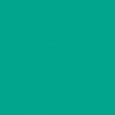
2
A8
2 H + TK
325,00 €/kk
56,00 m
2
A9
1 H + TK
440,00 €/kk
37,00 m
2
A10
1 H + TK
440,00 €/kk
37,00 m
2
A11
2 H + TK
325,00 €/kk
56,00 m
2
A12
2 H + TK
325,00 €/kk
56,00 m
2
B13
1 H + TK
460,00 €/kk
42,00 m
2
B14
2 H + TK
325,00 €/kk
56,00 m
2
B15
1 H + TK
440,00 €/kk
37,00 m
2
B16
1 H + TK
440,00 €/kk
37,00 m
2
B17
1 H + TK
440,00 €/kk
37,00 m
2
B18
1 H + TK
440,00 €/kk
37,00 m
2
B19
2 H + TK
325,00 €/kk
56,00 m
2
B20
2 H + TK
325,00 €/kk
56,00 m
2
B21
1 H + TK
440,00 €/kk
37,00 m