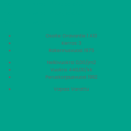
2
B22
1 H + TK
440,00 €/kk
37,00 m
2
B23
2 H + TK
325,00 €/kk
56,00 m
2
B24
2 H + TK
325,00 €/kk
56,00 m
Osoite: Oravantie 1 A10
Kerros: 3
Rakennusvuosi: 1975
Neliövuokra: 0,00/jm2
Vuokra: 440,00/kk
Peruskorjausvuosi: 1992
Vapaa: Varattu