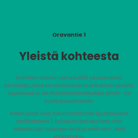
Oravantie 1
Yleistä kohteesta
Kolmikerroksinen vuonna 1992 peruskorjattu
kerrostalo, jossa on soluasuntoja ja erikokoisia yksiöitä.
Asunnoissa ei ole liitäntämahdollisuuksia astian- tai
pyykinpesukoneelle.
Kaikki yksiöt ovat kalustamattomia (pohjakuvissa
mallikalusteet). Soluasuntojen huoneet ovat
kalustettuja. Vuokraan sisältyy sekä vesi-, että
sähkömaksu.