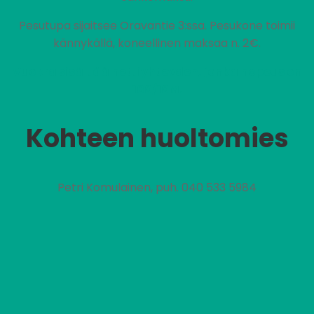
Pesutupa sijaitsee Oravantie 3:ssa. Pesukone toimii
kännykällä, koneellinen maksaa n. 2€.
Vuokra sisältää nettiyhteyden, jonka nopeus on
100/10M.
Kohteen huoltomies
Petri Komulainen, puh. 040 533 5984