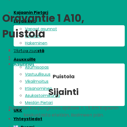
Kajaanin Pietari
Oravantie 1 A10,
Löydä koti
Vapaat asunnot
Puistola
Kohteet
Hakeminen
Asuinalue
Tietoa meistä
Kohde
Asukkaille
Asunnot
Asumisopas
Vastuullisuus
Puistola
Vikailmoitus
Irtisanominen
Sijainti
Asukastoimikunta
Meidän Pietari
Puistolan kaupunginosa sijaitsee n. 1,5 km Kajaanin
UKK
keskustasta etelään, Iisalmeen päin.
Yhteystiedot