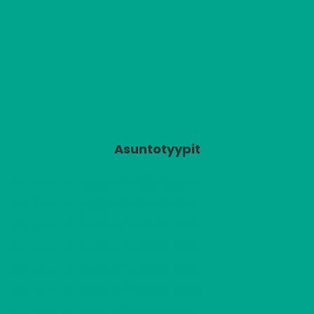
Asuntotyypit
2
A1
1 H + TK
460,00 €/kk
42,00 m
2
A2
2 H + TK
325,00 €/kk
56,00 m
2
A3
1 H + TK
440,00 €/kk
37,00 m
2
A4
1 H + TK
440,00 €/kk
37,00 m
2
A5
1 H + TK
440,00 €/kk
37,00 m
2
A6
1 H + TK
440,00 €/kk
37,00 m
2
A7
2 H + TK
325,00 €/kk
56,00 m