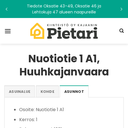
Skip
Tiedote Oksatie 43–49, Oksatie 46 ja
to
Lehtokuja 47 alueen naapureille
content
Nuotiotie 1 A1,
Huuhkajanvaara
ASUINALUE
KOHDE
ASUNNOT
Osoite: Nuotiotie 1 A1
Kerros: 1