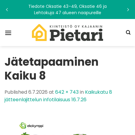
Skip
Tiedote Oksatie 43–49, Oksatie 46 ja
to
Lehtokuja 47 alueen naapureille
content
Jätetapaaminen
Kaiku 8
Published
6.7.2026
at
642 × 743
in
Kaikukatu 8
jätteenlajittelun infotilaisuus 16.7.26