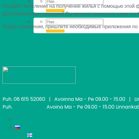
Подайте заявление на получение жилья с помощью этой ф
дополнительных сведений Вы можете прописать свои осо
Подав заявление, пришлите необходимые приложения по 
Puh.
08 615 52060
| Avoinna Ma - Pe 09.00 - 15.00 | Linn
Puh.
08 615 52060
Avoina Ma - Pe 09.00 - 15.00 Linnankatu 
Applying
Pусский
utomo
Suomi