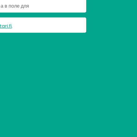
а в поле для
ari.fi
.