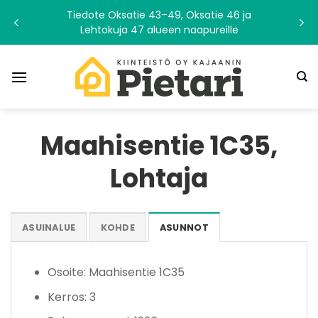
Skip
Tiedote Oksatie 43–49, Oksatie 46 ja
to
Lehtokuja 47 alueen naapureille
content
Maahisentie 1C35,
Lohtaja
ASUINALUE
KOHDE
ASUNNOT
Osoite: Maahisentie 1C35
Kerros: 3