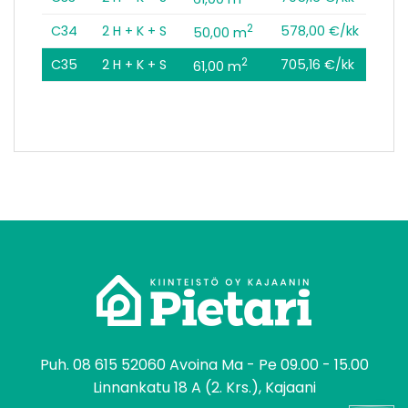
2
C34
2 H + K + S
578,00 €/kk
50,00 m
2
C35
2 H + K + S
705,16 €/kk
61,00 m
tomo
Puh.
08 615 52060
Avoina Ma - Pe 09.00 - 15.00
Linnankatu 18 A (2. Krs.), Kajaani